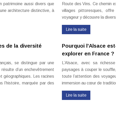
n patrimoine aussi divers que
Route des Vins. Ce chemin ex
une architecture distinctive, à
villages pittoresques, offr
voyageur y découvre la diversi
Lire la suite
es de la diversité
Pourquoi l’Alsace est
explorer en France ?
rançais, se distingue par une
L’Alsace, avec sa richesse
té résulte d’un enchevêtrement
paysages à couper le souffle,
 et géographiques. Les racines
toute l’attention des voyage
s l’histoire, marquée par des
immersion au cœur de traditi
Lire la suite